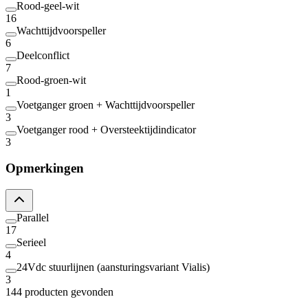
Rood-geel-wit
16
Wachttijdvoorspeller
6
Deelconflict
7
Rood-groen-wit
1
Voetganger groen + Wachttijdvoorspeller
3
Voetganger rood + Oversteektijdindicator
3
Opmerkingen
Parallel
17
Serieel
4
24Vdc stuurlijnen (aansturingsvariant Vialis)
3
144 producten gevonden