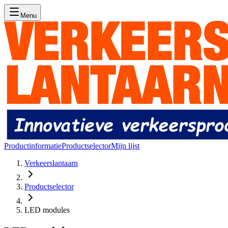
Menu
Productinformatie
Productselector
Mijn lijst
Verkeerslantaarn
Productselector
LED modules