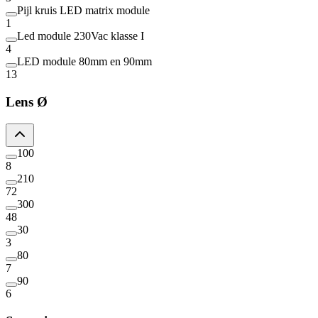
Pijl kruis LED matrix module
1
Led module 230Vac klasse I
4
LED module 80mm en 90mm
13
Lens Ø
100
8
210
72
300
48
30
3
80
7
90
6