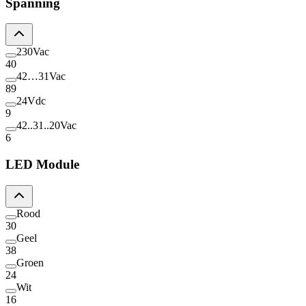
Spanning
230Vac
40
42…31Vac
89
24Vdc
9
42..31..20Vac
6
LED Module
Rood
30
Geel
38
Groen
24
Wit
16